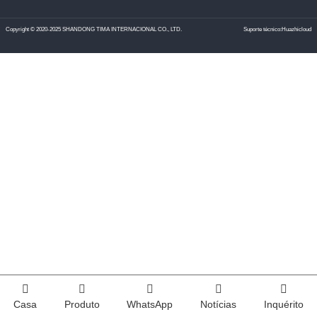
Copyright © 2020-2025 SHANDONG TIMA INTERNACIONAL CO., LTD.
Suporte técnico:Huazhicloud
Casa
Produto
WhatsApp
Notícias
Inquérito