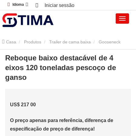
Idioma
Iniciar sessão
Casa
Produtos
Trailer de cama baixa
Gooseneck
Reboque baixo destacável de 4
Destacável Reboque Cama Baixa
Reboque baixo destacável de
eixos 120 toneladas pescoço de
4 eixos 120 toneladas pescoço de ganso
ganso
US$
217
00
O preço apenas para referência, diferença de
especificação de preço de diferença!