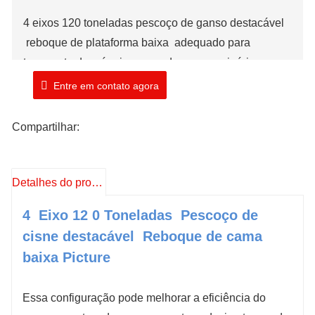
4 eixos 120 toneladas pescoço de ganso destacável
reboque de plataforma baixa
adequado para
transporte de máquinas grandes, o maquinário
grande pode carregar da frente do reboque de
Entre em contato agora
plataforma baixa e a altura da plataforma de
carregamento é muito menor, evita o perigo de
Compartilhar:
capotamento
.
Marca: TIMA
Detalhes do produto
Estoque: 1 Unidade
4
Eixo
12
0 Toneladas
Pescoço de
Número do modelo: TMA
412
0LBT
cisne destacável
Reboque de cama
Tempo de envio: 10-15 dias úteis
baixa Picture
Essa configuração pode melhorar a eficiência do