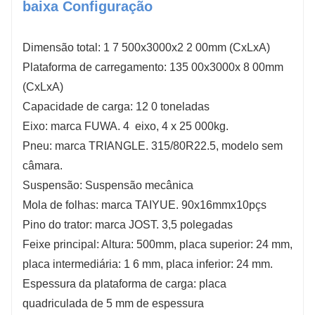
baixa Configuração
Dimensão total: 1
7
500x3000x2
2
00mm (CxLxA)
Plataforma de carregamento:
135
00x3000x
8
00mm
(CxLxA)
Capacidade de carga:
12
0 toneladas
Eixo: marca FUWA.
4
eixo,
4
x
25
000kg.
Pneu: marca TRIANGLE. 315/80R22.5, modelo sem
câmara.
Suspensão: Suspensão mecânica
Mola de folhas: marca TAIYUE. 90x16mmx10pçs
Pino do trator: marca JOST. 3,5 polegadas
Feixe principal: Altura: 500mm, placa superior:
24
mm,
placa intermediária: 1
6
mm, placa inferior:
24
mm.
Espessura da plataforma de carga:
placa
quadriculada de
5
mm de espessura