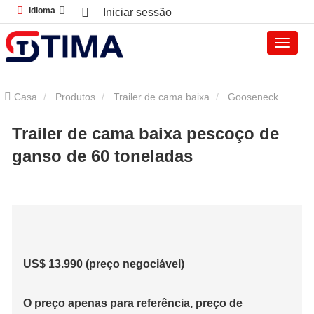
Idioma
Iniciar sessão
Casa
Produtos
Trailer de cama baixa
Gooseneck
Trailer de cama baixa pescoço de
Destacável Reboque Cama Baixa
Trailer de cama baixa pescoço
ganso de 60 toneladas
de ganso de 60 toneladas
US$ 13.990 (preço negociável)
O preço apenas para referência, preço de