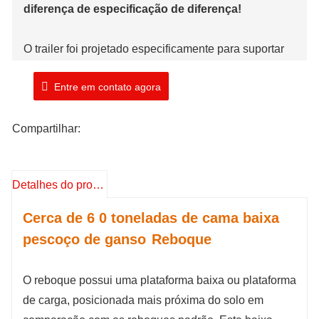
diferença de especificação de diferença!
O trailer foi projetado especificamente para suportar
uma capacidade de carga máxima de 60 toneladas.
Entre em contato agora
Esta alta capacidade de carga o torna adequado para
o transporte de equipamentos pesados ​​de
Compartilhar:
construção, máquinas e outras cargas de grandes
dimensões.
Detalhes do produto
Marca: TIMA
Número do modelo: TMA
680GL
T
Cerca de
6
0 toneladas
de cama baixa
Prazo de envio: 15 dias úteis
pescoço de ganso
Reboque
O reboque possui uma plataforma baixa ou plataforma
de carga, posicionada mais próxima do solo em