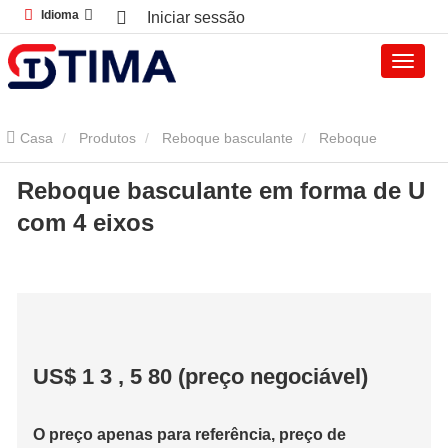
Idioma
Iniciar sessão
Casa
Produtos
Reboque basculante
Reboque
Reboque basculante em forma de U
Basculante
Reboque basculante em forma de U com 4 eixos
com 4 eixos
US$ 1
3
,
5
80 (preço negociável)
O preço apenas para referência, preço de