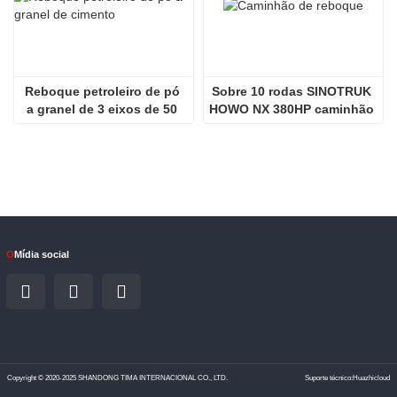
Reboque petroleiro de pó 
Sobre 10 rodas SINOTRUK 
a granel de 3 eixos de 50 
HOWO NX 380HP caminhão 
toneladas de cimento
de reboque
O
Mídia social
Copyright © 2020-2025 SHANDONG TIMA INTERNACIONAL CO., LTD.
Suporte técnico:Huazhicloud