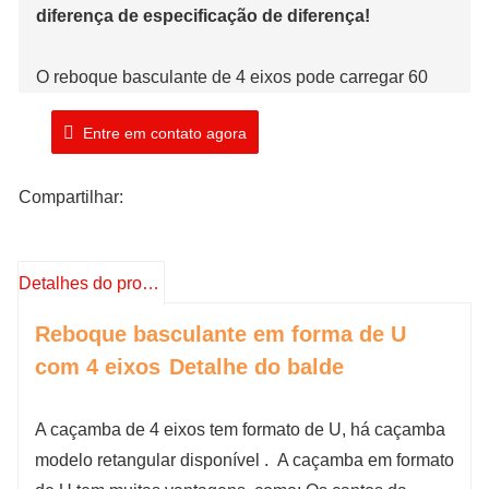
diferença de especificação de diferença!
O reboque basculante de 4 eixos pode carregar 60
toneladas de cargas diferentes, muito popular na
Entre em contato agora
indústria de mineração, construção, logística e
agricultura, etc. O sistema de elevação adota a marca
Compartilhar:
HYVA, com qualidade durável e velocidade de
elevação.
Detalhes do produto
Marca: TIMA
Número do modelo: TMA
46
0
DTT
Reboque basculante em forma de U
Prazo de envio: 15 dias úteis
com 4 eixos
Detalhe do balde
A caçamba de 4 eixos tem formato de U, há caçamba
modelo retangular disponível
.
A caçamba em formato