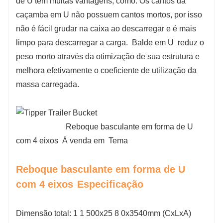
de U tem muitas vantagens, como: Os cantos da
caçamba em U não possuem cantos mortos, por isso
não é fácil grudar na caixa ao descarregar e é mais
limpo para descarregar a carga.
Balde em U
reduz o
peso morto através da otimização de sua estrutura e
melhora efetivamente o coeficiente de utilização da
massa carregada.
Reboque basculante em forma de U
com 4 eixos
À venda em
Tema
Reboque basculante em forma de U
com 4 eixos
Especificação
Dimensão total: 1
1
500x25
8
0x3540mm (CxLxA)